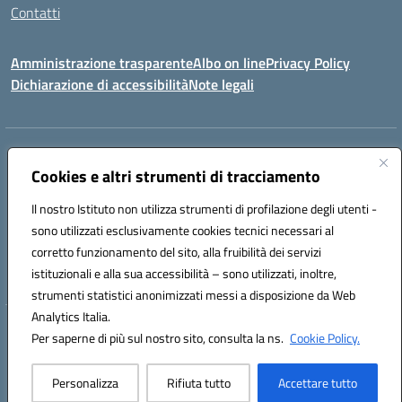
Contatti
Amministrazione trasparente
Albo on line
Privacy Policy
Dichiarazione di accessibilità
Note legali
Indirizzo:
Via Cagliari 104 09015 Domusnovas (CA)
Centralino:
Cookies e altri strumenti di tracciamento
078170786
Email:
caic875002@istruzione.it
Posta elettronica certificata (PEC):
caic875002@pec.istruzione.it
Il nostro Istituto non utilizza strumenti di profilazione degli utenti -
Codice fiscale: 90027700922
sono utilizzati esclusivamente cookies tecnici necessari al
Codice meccanografico:
CAIC875002
corretto funzionamento del sito, alla fruibilità dei servizi
Codice unico di fatturazione (CUF): UFVRG0
istituzionali e alla sua accessibilità – sono utilizzati, inoltre,
strumenti statistici anonimizzati messi a disposizione da Web
Analytics Italia.
Hosting & Powered by 3D Solution S.r.l.
Per saperne di più sul nostro sito, consulta la ns.
Cookie Policy.
Concept & Design by Designers Italia
Personalizza
Rifiuta tutto
Accettare tutto