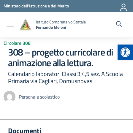
Vai ai contenuti
Vai al menu di navigazione
Vai al footer
Ministero dell'Istruzione e del Merito
Istituto Comprensivo Statale
Fernando Meloni
Circolare 308
Apr
308 – progetto curricolare di
animazione alla lettura.
Calendario laboratori Classi 3,4,5 sez. A Scuola
Primaria via Cagliari, Domusnovas
Personale scolastico
Documenti