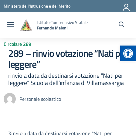
Vai ai contenuti
Vai al menu di navigazione
Vai al footer
Ministero dell'Istruzione e del Merito
Istituto Comprensivo Statale
Fernando Meloni
Circolare 289
Apr
289 – rinvio votazione “Nati per
leggere”
rinvio a data da destinarsi votazione “Nati per
leggere” Scuola dell’infanzia di Villamassargia
Personale scolastico
Rinvio a data da destinarsi votazione “Nati per