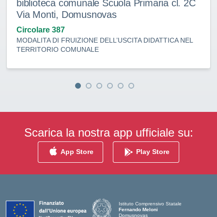
biblioteca comunale Scuola Primaria cl. 2C
Via Monti, Domusnovas
Circolare 387
MODALITA DI FRUIZIONE DELL’USCITA DIDATTICA NEL
TERRITORIO COMUNALE
Scarica la nostra app ufficiale su:
App Store
Play Store
Istituto Comprensivo Statale
Fernando Meloni
Domusnovas