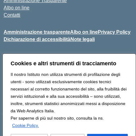
Amministrazione Trasparente
Albo on line
Contatti
Amministrazione trasparente
Albo on line
Privacy Policy
Dichiarazione di accessibilità
Note legali
Cookies e altri strumenti di tracciamento
Indirizzo:
Via Cagliari 104 09015 Domusnovas (CA)
Centralino:
078170786
Email:
caic875002@istruzione.it
Il nostro Istituto non utilizza strumenti di profilazione degli
Posta elettronica certificata (PEC):
caic875002@pec.istruzione.it
utenti - sono utilizzati esclusivamente cookies tecnici
Codice fiscale: 90027700922
necessari al corretto funzionamento del sito, alla fruibilità dei
Codice meccanografico:
CAIC875002
servizi istituzionali e alla sua accessibilità – sono utilizzati,
Codice unico di fatturazione (CUF): UFVRG0
inoltre, strumenti statistici anonimizzati messi a disposizione
da Web Analytics Italia.
Per saperne di più sul nostro sito, consulta la ns.
Hosting & Powered by 3D Solution S.r.l.
Cookie Policy.
Concept & Design by Designers Italia