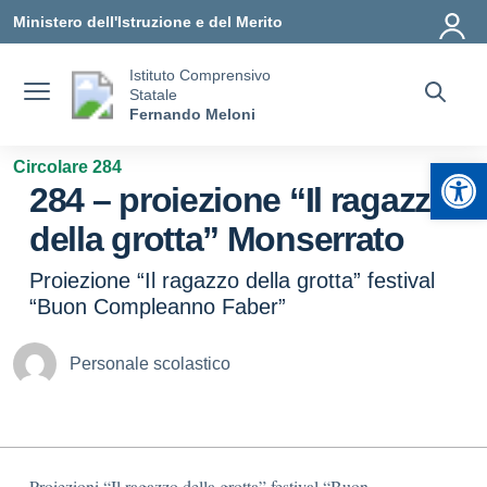
Vai ai contenuti
Vai al menu di navigazione
Vai al footer
Ministero dell'Istruzione e del Merito
Istituto Comprensivo
Statale
Fernando Meloni
Apr
Circolare 284
284 – proiezione “Il ragazzo
della grotta” Monserrato
Proiezione “Il ragazzo della grotta” festival
“Buon Compleanno Faber”
Personale scolastico
Proiezioni “Il ragazzo della grotta” festival “Buon