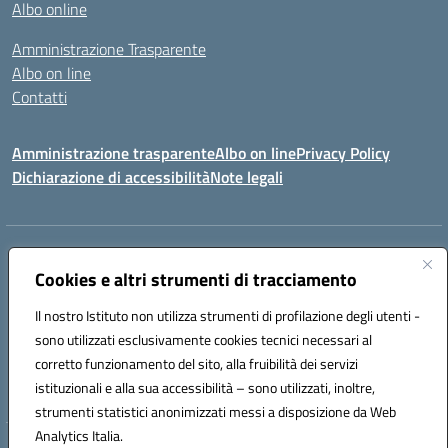
Albo online
Amministrazione Trasparente
Albo on line
Contatti
Amministrazione trasparente
Albo on line
Privacy Policy
Dichiarazione di accessibilità
Note legali
Indirizzo:
Via Cagliari 104 09015 Domusnovas (CA)
Centralino:
Cookies e altri strumenti di tracciamento
078170786
Email:
caic875002@istruzione.it
Posta elettronica certificata (PEC):
caic875002@pec.istruzione.it
Il nostro Istituto non utilizza strumenti di profilazione degli utenti -
Codice fiscale: 90027700922
sono utilizzati esclusivamente cookies tecnici necessari al
Codice meccanografico:
CAIC875002
corretto funzionamento del sito, alla fruibilità dei servizi
Codice unico di fatturazione (CUF): UFVRG0
istituzionali e alla sua accessibilità – sono utilizzati, inoltre,
strumenti statistici anonimizzati messi a disposizione da Web
Analytics Italia.