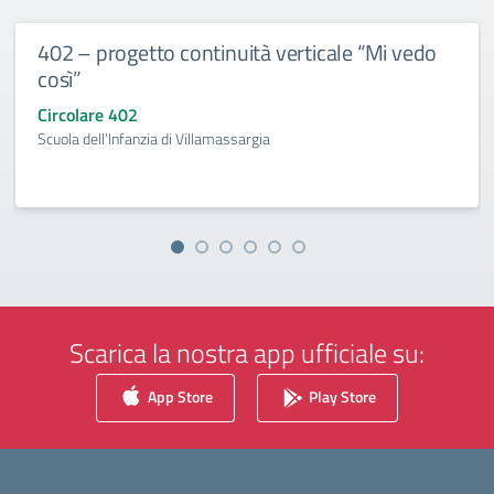
402 – progetto continuità verticale “Mi vedo
così”
Circolare 402
Scuola dell’Infanzia di Villamassargia
Scarica la nostra app ufficiale su:
App Store
Play Store