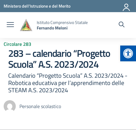
Vai ai contenuti
Vai al menu di navigazione
Vai al footer
Ministero dell'Istruzione e del Merito
Istituto Comprensivo Statale
Fernando Meloni
Circolare 283
Apr
283 – calendario “Progetto
Scuola” A.S. 2023/2024
Calendario “Progetto Scuola” A.S. 2023/2024 -
Robotica educativa per l’apprendimento delle
STEAM A.S. 2023/2024
Personale scolastico