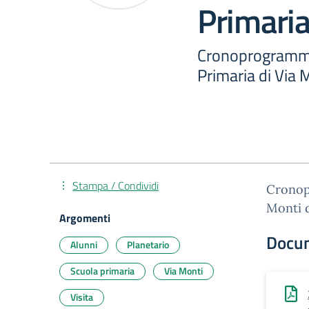
Primaria
Cronoprogramma v
Primaria di Via
Stampa / Condividi
Cronopr
Monti 
Argomenti
Docu
Alunni
Planetario
Scuola primaria
Via Monti
Visita