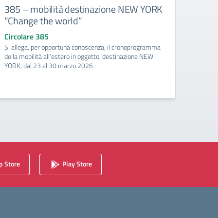
385 – mobilità destinazione NEW YORK
367 
“Change the world”
“All
Circolare 385
Circo
Si allega, per opportuna conoscenza, il cronoprogramma
Cronop
della mobilità all’estero in oggetto, destinazione NEW
YORK, dal 23 al 30 marzo 2026
 Store
Play Store