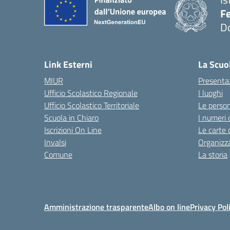
F
D
— 
Link Esterni
La Scuo
MIUR
Presenta
Ufficio Scolastico Regionale
I luoghi
Ufficio Scolastico Territoriale
Le perso
Scuola in Chiaro
I numeri 
Iscrizioni On Line
Le carte 
Invalsi
Organizz
Comune
La storia
Amministrazione trasparente
Albo on line
Privacy Pol