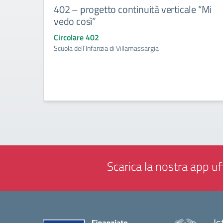
402 – progetto continuità verticale “Mi
vedo così”
Circolare 402
Scuola dell’Infanzia di Villamassargia
Scarica la nostra app uff
Is