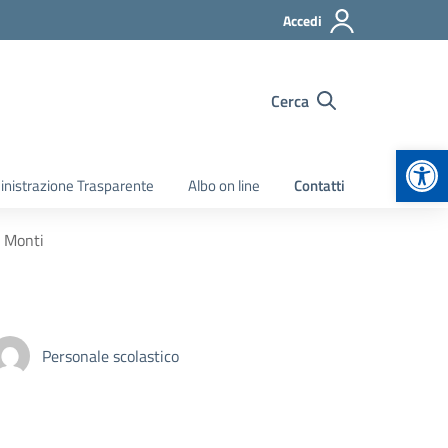
Accedi
Cerca
Apr
nistrazione Trasparente
Albo on line
Contatti
a Monti
Personale scolastico