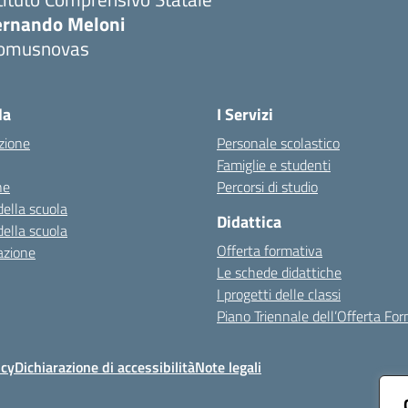
ernando Meloni
omusnovas
Visita la pagina iniziale della scuola
la
I Servizi
zione
Personale scolastico
Famiglie e studenti
ne
Percorsi di studio
della scuola
Didattica
della scuola
Offerta formativa
azione
Le schede didattiche
I progetti delle classi
Piano Triennale dell’Offerta Fo
icy
Dichiarazione di accessibilità
Note legali