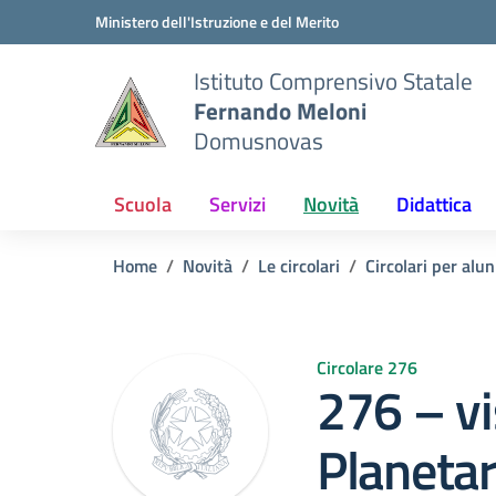
Vai ai contenuti
Vai al menu di navigazione
Vai al footer
Ministero dell'Istruzione e del Merito
Istituto Comprensivo Statale
Fernando Meloni
Domusnovas
Scuola
Servizi
Novità
Didattica
Home
Novità
Le circolari
Circolari per alun
Circolare 276
276 – vi
Planetari