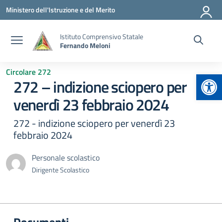
Vai ai contenuti
Vai al menu di navigazione
Vai al footer
Ministero dell'Istruzione e del Merito
Istituto Comprensivo Statale
Fernando Meloni
Circolare 272
Apr
272 – indizione sciopero per
venerdì 23 febbraio 2024
272 - indizione sciopero per venerdì 23
febbraio 2024
Personale scolastico
Dirigente Scolastico