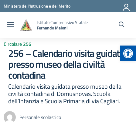
Vai ai contenuti
Vai al menu di navigazione
Vai al footer
Ministero dell'Istruzione e del Merito
Istituto Comprensivo Statale
Fernando Meloni
Circolare 256
Apr
256 – Calendario visita guidata
presso museo della civiltà
contadina
Calendario visita guidata presso museo della
civiltà contadina di Domusnovas. Scuola
dell’Infanzia e Scuola Primaria di via Cagliari.
Personale scolastico