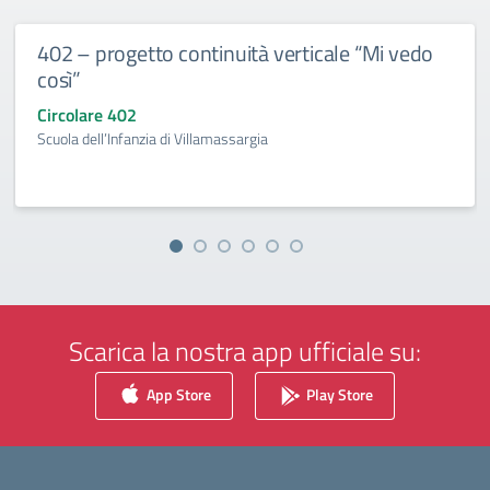
402 – progetto continuità verticale “Mi vedo
così”
Circolare 402
Scuola dell’Infanzia di Villamassargia
Scarica la nostra app ufficiale su:
App Store
Play Store