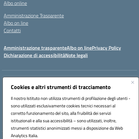
Albo online
Amministrazione Trasparente
Albo on line
Contatti
Amministrazione trasparente
Albo on line
Privacy Policy
Dichiarazione di accessibilità
Note legali
Indirizzo:
Via Cagliari 104 09015 Domusnovas (CA)
Centralino:
Cookies e altri strumenti di tracciamento
078170786
Email:
caic875002@istruzione.it
Posta elettronica certificata (PEC):
caic875002@pec.istruzione.it
Il nostro Istituto non utilizza strumenti di profilazione degli utenti -
Codice fiscale: 90027700922
sono utilizzati esclusivamente cookies tecnici necessari al
Codice meccanografico:
CAIC875002
corretto funzionamento del sito, alla fruibilità dei servizi
Codice unico di fatturazione (CUF): UFVRG0
istituzionali e alla sua accessibilità – sono utilizzati, inoltre,
strumenti statistici anonimizzati messi a disposizione da Web
Analytics Italia.