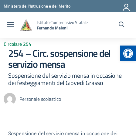
Vai ai contenuti
Vai al menu di navigazione
Vai al footer
Ministero dell'Istruzione e del Merito
Istituto Comprensivo Statale
Fernando Meloni
Circolare 254
Apr
254 – Circ. sospensione del
servizio mensa
Sospensione del servizio mensa in occasione
dei festeggiamenti del Giovedì Grasso
Personale scolastico
Sospensione del servizio mensa in occasione dei