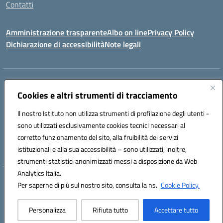
Contatti
Amministrazione trasparente
Albo on line
Privacy Policy
Dichiarazione di accessibilità
Note legali
Indirizzo:
Via Cagliari 104 09015 Domusnovas (CA)
Centralino:
Cookies e altri strumenti di tracciamento
078170786
Email:
caic875002@istruzione.it
Posta elettronica certificata (PEC):
caic875002@pec.istruzione.it
Il nostro Istituto non utilizza strumenti di profilazione degli utenti -
Codice fiscale: 90027700922
sono utilizzati esclusivamente cookies tecnici necessari al
Codice meccanografico:
CAIC875002
corretto funzionamento del sito, alla fruibilità dei servizi
Codice unico di fatturazione (CUF): UFVRG0
istituzionali e alla sua accessibilità – sono utilizzati, inoltre,
strumenti statistici anonimizzati messi a disposizione da Web
Analytics Italia.
Hosting & Powered by 3D Solution S.r.l.
Per saperne di più sul nostro sito, consulta la ns.
Cookie Policy.
Concept & Design by Designers Italia
Personalizza
Rifiuta tutto
Accettare tutto