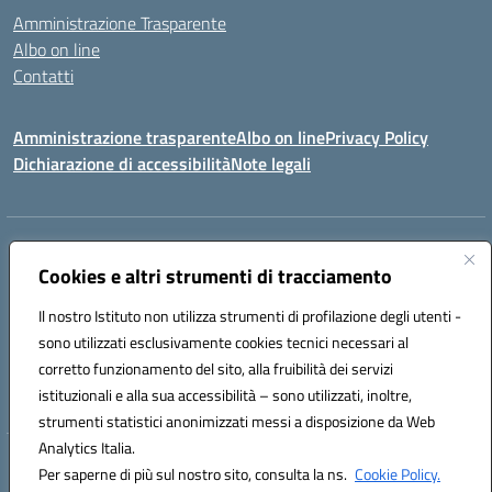
Amministrazione Trasparente
Albo on line
Contatti
Amministrazione trasparente
Albo on line
Privacy Policy
Dichiarazione di accessibilità
Note legali
Indirizzo:
Via Cagliari 104 09015 Domusnovas (CA)
Centralino:
Cookies e altri strumenti di tracciamento
078170786
Email:
caic875002@istruzione.it
Posta elettronica certificata (PEC):
caic875002@pec.istruzione.it
Il nostro Istituto non utilizza strumenti di profilazione degli utenti -
Codice fiscale: 90027700922
sono utilizzati esclusivamente cookies tecnici necessari al
Codice meccanografico:
CAIC875002
corretto funzionamento del sito, alla fruibilità dei servizi
Codice unico di fatturazione (CUF): UFVRG0
istituzionali e alla sua accessibilità – sono utilizzati, inoltre,
strumenti statistici anonimizzati messi a disposizione da Web
Analytics Italia.
Hosting & Powered by 3D Solution S.r.l.
Per saperne di più sul nostro sito, consulta la ns.
Cookie Policy.
Concept & Design by Designers Italia