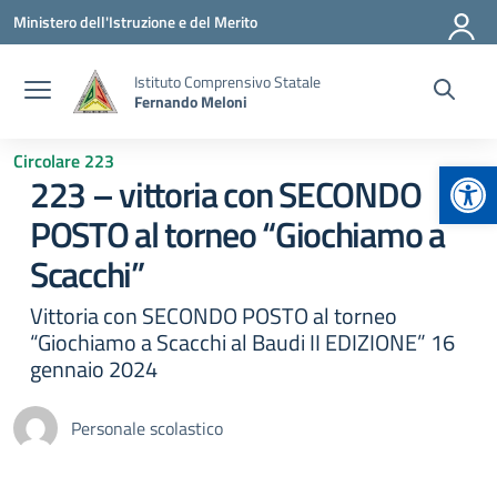
Vai ai contenuti
Vai al menu di navigazione
Vai al footer
Ministero dell'Istruzione e del Merito
Istituto Comprensivo Statale
Fernando Meloni
Circolare 223
Apr
223 – vittoria con SECONDO
POSTO al torneo “Giochiamo a
Scacchi”
Vittoria con SECONDO POSTO al torneo
“Giochiamo a Scacchi al Baudi II EDIZIONE” 16
gennaio 2024
Personale scolastico