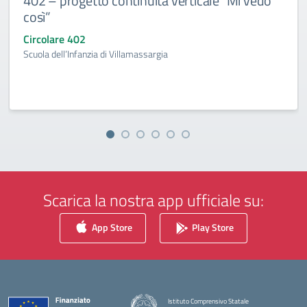
402 – progetto continuità verticale “Mi vedo
così”
Circolare 402
Scuola dell’Infanzia di Villamassargia
Scarica la nostra app ufficiale su:
App Store
Play Store
Istituto Comprensivo Statale