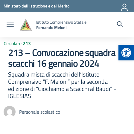
Vai ai contenuti
Vai al menu di navigazione
Vai al footer
Ministero dell'Istruzione e del Merito
Istituto Comprensivo Statale
Fernando Meloni
Circolare 213
Apr
213 – Convocazione squadra
scacchi 16 gennaio 2024
Squadra mista di scacchi dell’Istituto
Comprensivo “F. Meloni” per la seconda
edizione di “Giochiamo a Scacchi al Baudi” -
IGLESIAS
Personale scolastico