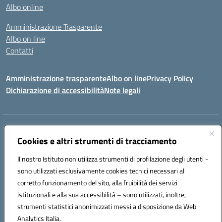
Albo online
Amministrazione Trasparente
Albo on line
Contatti
Amministrazione trasparente
Albo on line
Privacy Policy
Dichiarazione di accessibilità
Note legali
Indirizzo:
Via Cagliari 104 09015 Domusnovas (CA)
Centralino:
Cookies e altri strumenti di tracciamento
078170786
Email:
caic875002@istruzione.it
Posta elettronica certificata (PEC):
caic875002@pec.istruzione.it
Il nostro Istituto non utilizza strumenti di profilazione degli utenti -
Codice fiscale: 90027700922
sono utilizzati esclusivamente cookies tecnici necessari al
Codice meccanografico:
CAIC875002
corretto funzionamento del sito, alla fruibilità dei servizi
Codice unico di fatturazione (CUF): UFVRG0
istituzionali e alla sua accessibilità – sono utilizzati, inoltre,
strumenti statistici anonimizzati messi a disposizione da Web
Analytics Italia.