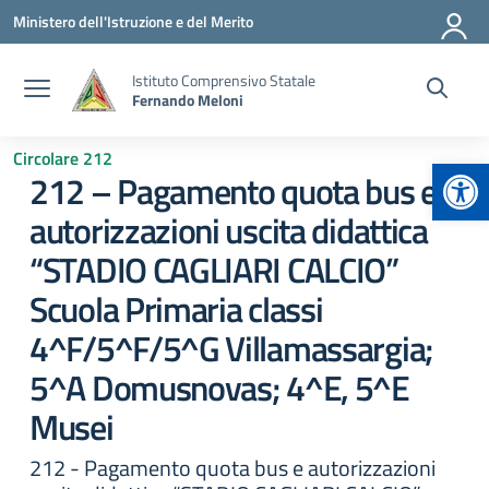
Vai ai contenuti
Vai al menu di navigazione
Vai al footer
Ministero dell'Istruzione e del Merito
Istituto Comprensivo Statale
Fernando Meloni
Circolare 212
Apr
212 – Pagamento quota bus e
autorizzazioni uscita didattica
“STADIO CAGLIARI CALCIO”
Scuola Primaria classi
4^F/5^F/5^G Villamassargia;
5^A Domusnovas; 4^E, 5^E
Musei
212 - Pagamento quota bus e autorizzazioni