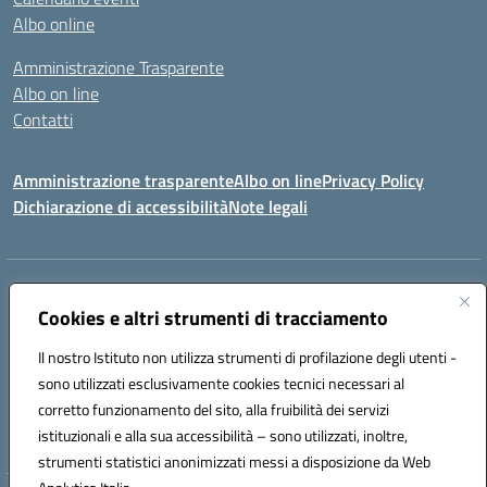
Albo online
Amministrazione Trasparente
Albo on line
Contatti
Amministrazione trasparente
Albo on line
Privacy Policy
Dichiarazione di accessibilità
Note legali
Indirizzo:
Via Cagliari 104 09015 Domusnovas (CA)
Centralino:
Cookies e altri strumenti di tracciamento
078170786
Email:
caic875002@istruzione.it
Posta elettronica certificata (PEC):
caic875002@pec.istruzione.it
Il nostro Istituto non utilizza strumenti di profilazione degli utenti -
Codice fiscale: 90027700922
sono utilizzati esclusivamente cookies tecnici necessari al
Codice meccanografico:
CAIC875002
corretto funzionamento del sito, alla fruibilità dei servizi
Codice unico di fatturazione (CUF): UFVRG0
istituzionali e alla sua accessibilità – sono utilizzati, inoltre,
strumenti statistici anonimizzati messi a disposizione da Web