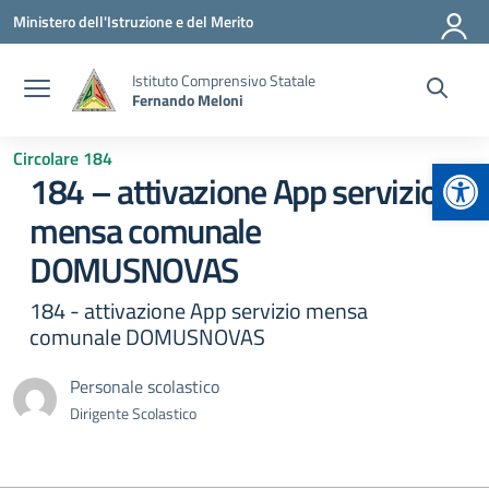
Vai ai contenuti
Vai al menu di navigazione
Vai al footer
Ministero dell'Istruzione e del Merito
Istituto Comprensivo Statale
Fernando Meloni
Circolare 184
Apr
184 – attivazione App servizio
mensa comunale
DOMUSNOVAS
184 - attivazione App servizio mensa
comunale DOMUSNOVAS
Personale scolastico
Dirigente Scolastico