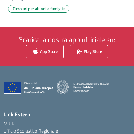
Circolari per alunni e famiglie
Scarica la nostra app ufficiale su:
App Store
Play Store
Istituto Comprensivo Statale
Fernando Meloni
Domusnovas
— Visita la pagina iniziale della scuola
Link Esterni
MIUR
Ufficio Scolastico Regionale