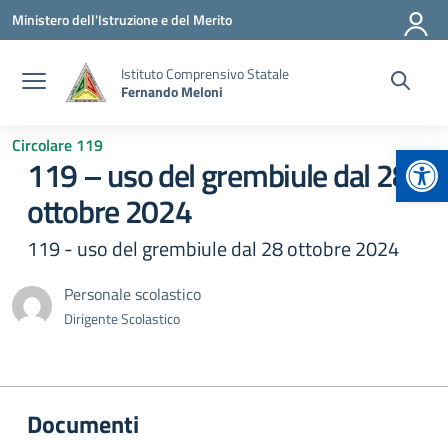
Vai ai contenuti
Vai al menu di navigazione
Vai al footer
Ministero dell'Istruzione e del Merito
Istituto Comprensivo Statale
Fernando Meloni
Circolare 119
Apr
119 – uso del grembiule dal 28
ottobre 2024
119 - uso del grembiule dal 28 ottobre 2024
Personale scolastico
Dirigente Scolastico
Documenti