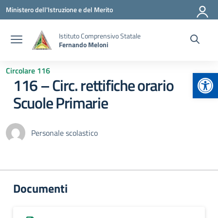
Vai ai contenuti
Vai al menu di navigazione
Vai al footer
Ministero dell'Istruzione e del Merito
Istituto Comprensivo Statale
Fernando Meloni
Circolare 116
Apr
116 – Circ. rettifiche orario
Scuole Primarie
Personale scolastico
Documenti