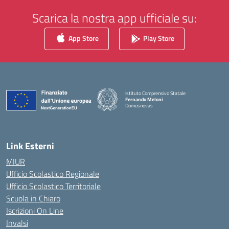
Scarica la nostra app ufficiale su:
App Store
Play Store
Istituto Comprensivo Statale
Fernando Meloni
Domusnovas
— Visita la pagina iniziale della scuola
Link Esterni
MIUR
Ufficio Scolastico Regionale
Ufficio Scolastico Territoriale
Scuola in Chiaro
Iscrizioni On Line
Invalsi