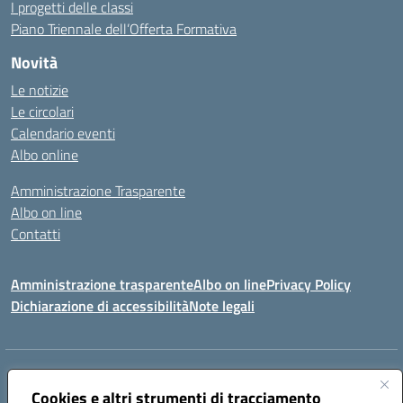
I progetti delle classi
Piano Triennale dell’Offerta Formativa
Novità
Le notizie
Le circolari
Calendario eventi
Albo online
Amministrazione Trasparente
Albo on line
Contatti
Amministrazione trasparente
Albo on line
Privacy Policy
Dichiarazione di accessibilità
Note legali
Indirizzo:
Via Cagliari 104 09015 Domusnovas (CA)
Centralino:
Cookies e altri strumenti di tracciamento
078170786
Email:
caic875002@istruzione.it