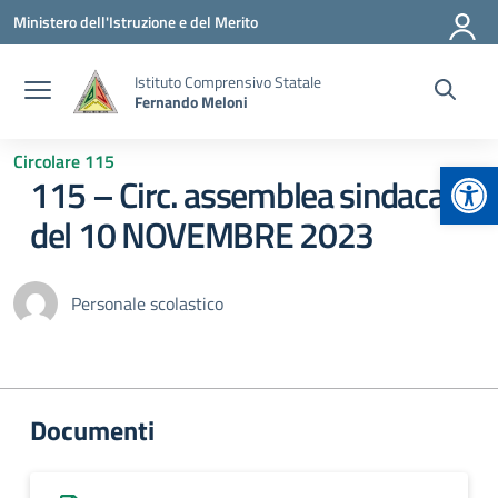
Vai ai contenuti
Vai al menu di navigazione
Vai al footer
Ministero dell'Istruzione e del Merito
Istituto Comprensivo Statale
Fernando Meloni
Circolare 115
Apr
115 – Circ. assemblea sindacale
del 10 NOVEMBRE 2023
Personale scolastico
Documenti