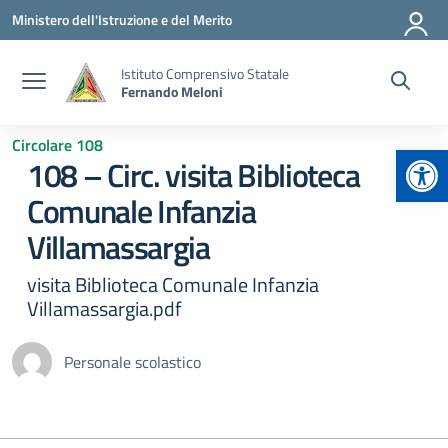
Vai ai contenuti
Vai al menu di navigazione
Vai al footer
Ministero dell'Istruzione e del Merito
Istituto Comprensivo Statale
Fernando Meloni
Circolare 108
Apr
108 – Circ. visita Biblioteca
Comunale Infanzia
Villamassargia
visita Biblioteca Comunale Infanzia
Villamassargia.pdf
Personale scolastico