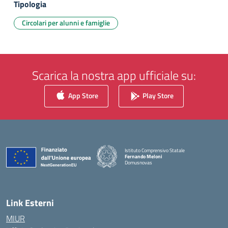
Tipologia
Circolari per alunni e famiglie
Scarica la nostra app ufficiale su:
App Store
Play Store
Istituto Comprensivo Statale
Fernando Meloni
Domusnovas
— Visita la pagina iniziale della scuola
Link Esterni
MIUR