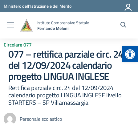
Vai ai contenuti
Vai al menu di navigazione
Vai al footer
Ministero dell'Istruzione e del Merito
Istituto Comprensivo Statale
Fernando Meloni
Circolare 077
Apr
077 – rettifica parziale circ. 24
del 12/09/2024 calendario
progetto LINGUA INGLESE
Rettifica parziale circ. 24 del 12/09/2024
calendario progetto LINGUA INGLESE livello
STARTERS – SP Villamassargia
Personale scolastico