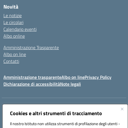
Novità
Le notizie
Le circolari
Calendario eventi
Albo online
Amministrazione Trasparente
Albo on line
Contatti
Amministrazione trasparente
Albo on line
Privacy Policy
Dichiarazione di accessibilità
Note legali
Indirizzo:
Via Cagliari 104 09015 Domusnovas (CA)
Centralino:
Cookies e altri strumenti di tracciamento
078170786
Email:
caic875002@istruzione.it
Posta elettronica certificata (PEC):
caic875002@pec.istruzione.it
Il nostro Istituto non utilizza strumenti di profilazione degli utenti -