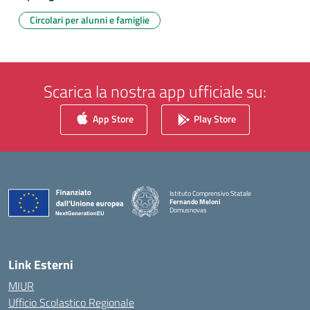
Circolari per alunni e famiglie
Scarica la nostra app ufficiale su:
App Store
Play Store
Istituto Comprensivo Statale
Fernando Meloni
Domusnovas
— Visita la pagina iniziale della scuola
Link Esterni
MIUR
Ufficio Scolastico Regionale