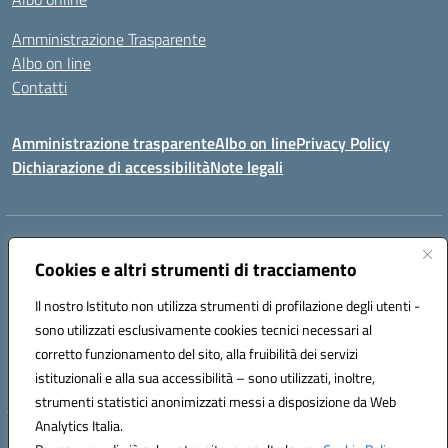
Amministrazione Trasparente
Albo on line
Contatti
Amministrazione trasparente
Albo on line
Privacy Policy
Dichiarazione di accessibilità
Note legali
Indirizzo:
Via Cagliari 104 09015 Domusnovas (CA)
Centralino:
Cookies e altri strumenti di tracciamento
078170786
Email:
caic875002@istruzione.it
Posta elettronica certificata (PEC):
caic875002@pec.istruzione.it
Il nostro Istituto non utilizza strumenti di profilazione degli utenti -
Codice fiscale: 90027700922
sono utilizzati esclusivamente cookies tecnici necessari al
Codice meccanografico:
CAIC875002
corretto funzionamento del sito, alla fruibilità dei servizi
Codice unico di fatturazione (CUF): UFVRG0
istituzionali e alla sua accessibilità – sono utilizzati, inoltre,
strumenti statistici anonimizzati messi a disposizione da Web
Analytics Italia.
Hosting & Powered by 3D Solution S.r.l.