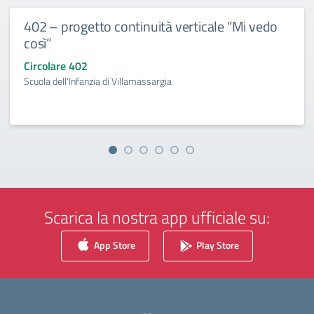
402 – progetto continuità verticale “Mi vedo
così”
Circolare 402
Scuola dell’Infanzia di Villamassargia
Scarica la nostra app ufficiale su:
App Store
Play Store