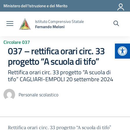
Vai ai contenuti
Vai al menu di navigazione
Vai al footer
Ministero dell'Istruzione e del Merito
Istituto Comprensivo Statale
Fernando Meloni
Circolare 037
Apr
037 – rettifica orari circ. 33
progetto “A scuola di tifo”
Rettifica orari circ. 33 progetto “A scuola di
tifo” CAGLIARI-EMPOLI 20 settembre 2024
Personale scolastico
Rettifica orari circ. 33 progetto “A scuola di tifo”