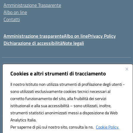
Amministrazione Trasparente
Albo on line
Contatti
Amministrazione trasparente
Albo on line
Privacy Policy
Dichiarazione di accessibilità
Note legali
Indirizzo:
Via Cagliari 104 09015 Domusnovas (CA)
Centralino:
Cookies e altri strumenti di tracciamento
078170786
Email:
caic875002@istruzione.it
Posta elettronica certificata (PEC):
caic875002@pec.istruzione.it
Il nostro Istituto non utilizza strumenti di profilazione degli utenti -
Codice fiscale: 90027700922
sono utilizzati esclusivamente cookies tecnici necessari al
Codice meccanografico:
CAIC875002
corretto funzionamento del sito, alla fruibilità dei servizi
Codice unico di fatturazione (CUF): UFVRG0
istituzionali e alla sua accessibilità – sono utilizzati, inoltre,
strumenti statistici anonimizzati messi a disposizione da Web
Analytics Italia.
Hosting & Powered by 3D Solution S.r.l.
Per saperne di più sul nostro sito, consulta la ns.
Cookie Policy.
Concept & Design by Designers Italia