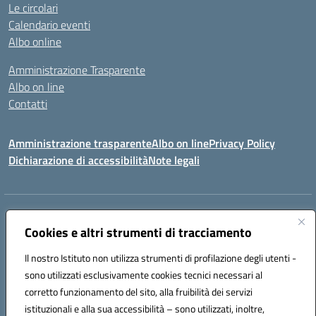
Le circolari
Calendario eventi
Albo online
Amministrazione Trasparente
Albo on line
Contatti
Amministrazione trasparente
Albo on line
Privacy Policy
Dichiarazione di accessibilità
Note legali
Indirizzo:
Via Cagliari 104 09015 Domusnovas (CA)
Centralino:
Cookies e altri strumenti di tracciamento
078170786
Email:
caic875002@istruzione.it
Posta elettronica certificata (PEC):
caic875002@pec.istruzione.it
Il nostro Istituto non utilizza strumenti di profilazione degli utenti -
Codice fiscale: 90027700922
sono utilizzati esclusivamente cookies tecnici necessari al
Codice meccanografico:
CAIC875002
corretto funzionamento del sito, alla fruibilità dei servizi
Codice unico di fatturazione (CUF): UFVRG0
istituzionali e alla sua accessibilità – sono utilizzati, inoltre,