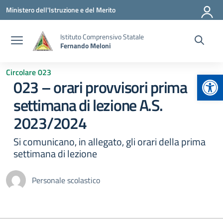
Vai ai contenuti
Vai al menu di navigazione
Vai al footer
Ministero dell'Istruzione e del Merito
Istituto Comprensivo Statale
Fernando Meloni
Circolare 023
Apr
023 – orari provvisori prima
settimana di lezione A.S.
2023/2024
Si comunicano, in allegato, gli orari della prima
settimana di lezione
Personale scolastico