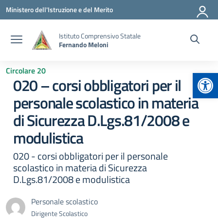
Vai ai contenuti
Vai al menu di navigazione
Vai al footer
Ministero dell'Istruzione e del Merito
Istituto Comprensivo Statale
Fernando Meloni
Circolare 20
Apr
020 – corsi obbligatori per il
personale scolastico in materia
di Sicurezza D.Lgs.81/2008 e
modulistica
020 - corsi obbligatori per il personale
scolastico in materia di Sicurezza
D.Lgs.81/2008 e modulistica
Personale scolastico
Dirigente Scolastico