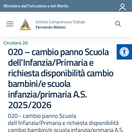
Vai ai contenuti
Vai al menu di navigazione
Vai al footer
Ministero dell'Istruzione e del Merito
Istituto Comprensivo Statale
Fernando Meloni
Circolare 20
Apr
020 – cambio panno Scuola
dell’Infanzia/Primaria e
richiesta disponibilità cambio
bambini/e scuola
infanzia/primaria A.S.
2025/2026
020 - cambio panno Scuola
dell’Infanzia/Primaria e richiesta disponibilità
cambio bambini/e scuola infanzia/primaria A.S.