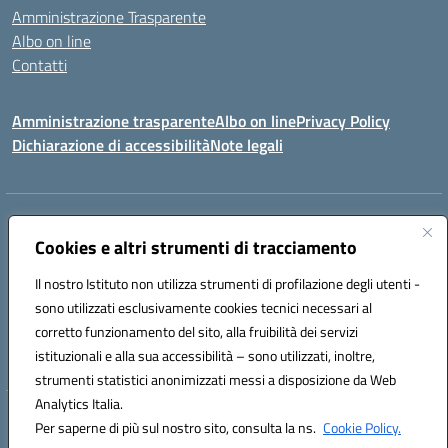
Amministrazione Trasparente
Albo on line
Contatti
Amministrazione trasparente
Albo on line
Privacy Policy
Dichiarazione di accessibilità
Note legali
Indirizzo:
Via Cagliari 104 09015 Domusnovas (CA)
Centralino:
Cookies e altri strumenti di tracciamento
078170786
Email:
caic875002@istruzione.it
Posta elettronica certificata (PEC):
caic875002@pec.istruzione.it
Il nostro Istituto non utilizza strumenti di profilazione degli utenti -
Codice fiscale: 90027700922
sono utilizzati esclusivamente cookies tecnici necessari al
Codice meccanografico:
CAIC875002
corretto funzionamento del sito, alla fruibilità dei servizi
Codice unico di fatturazione (CUF): UFVRG0
istituzionali e alla sua accessibilità – sono utilizzati, inoltre,
strumenti statistici anonimizzati messi a disposizione da Web
Analytics Italia.
Hosting & Powered by 3D Solution S.r.l.
Per saperne di più sul nostro sito, consulta la ns.
Cookie Policy.
Concept & Design by Designers Italia