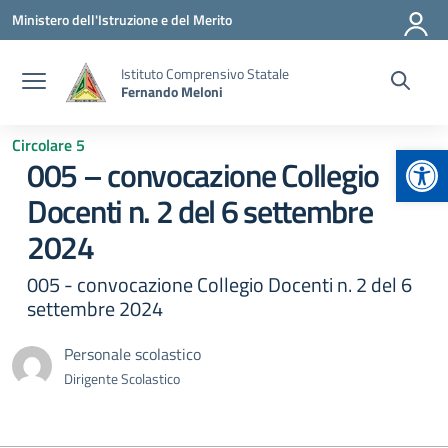
Vai ai contenuti
Vai al menu di navigazione
Vai al footer
Ministero dell'Istruzione e del Merito
Istituto Comprensivo Statale
Fernando Meloni
Circolare 5
Apr
005 – convocazione Collegio
Docenti n. 2 del 6 settembre
2024
005 - convocazione Collegio Docenti n. 2 del 6
settembre 2024
Personale scolastico
Dirigente Scolastico