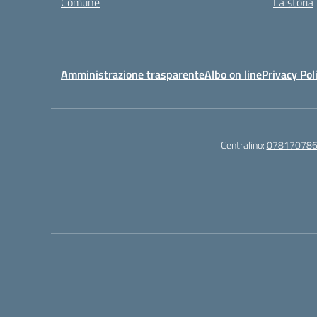
Comune
La storia
Amministrazione trasparente
Albo on line
Privacy Pol
Centralino:
07817078