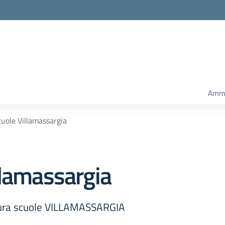
Ammi
uole Villamassargia
llamassargia
usura scuole VILLAMASSARGIA