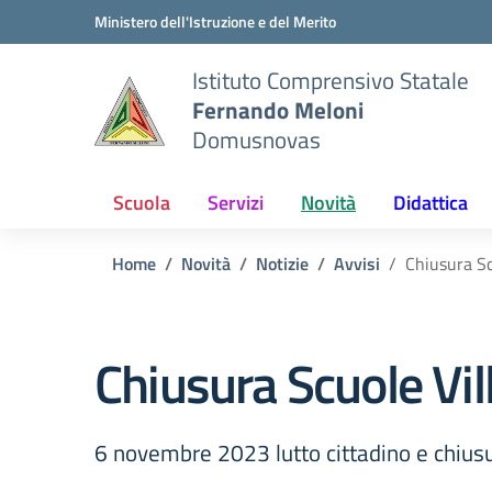
Vai ai contenuti
Vai al menu di navigazione
Vai al footer
Ministero dell'Istruzione e del Merito
Istituto Comprensivo Statale
Fernando Meloni
Domusnovas
Scuola
Servizi
Novità
Didattica
Home
Novità
Notizie
Avvisi
Chiusura Sc
Chiusura Scuole Vi
6 novembre 2023 lutto cittadino e chi