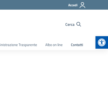
Accedi
Cerca
Apr
nistrazione Trasparente
Albo on line
Contatti