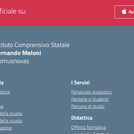
iciale su:
App
tituto Comprensivo Statale
ernando Meloni
omusnovas
Visita la pagina iniziale della scuola
la
I Servizi
zione
Personale scolastico
Famiglie e studenti
ne
Percorsi di studio
della scuola
Didattica
della scuola
Offerta formativa
azione