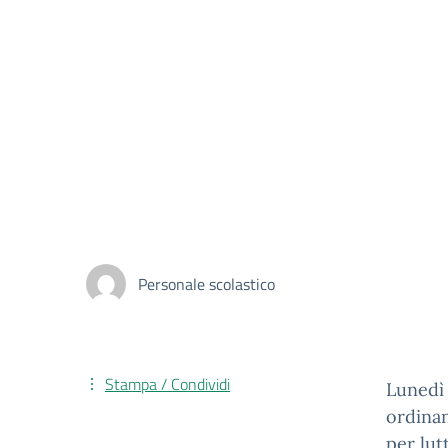
Personale scolastico
Stampa / Condividi
Lunedì 
ordinan
per lut