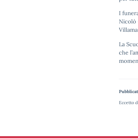
I fune
Nicolò 
Villama
La Scuo
che l’a
moment
Pubblicat
Eccetto d