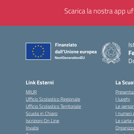
Scarica la nostra app uff
Is
F
D
— 
Link Esterni
La Scuo
MIUR
Presenta
Ufficio Scolastico Regionale
I luoghi
Ufficio Scolastico Territoriale
Le perso
Scuola in Chiaro
I numeri 
Iscrizioni On Line
Le carte 
Invalsi
Organizz