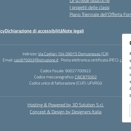
Le schede didattiche
I progetti delle classi
Piano Triennale dell’Offerta Fo
icy
Dichiarazione di accessibilità
Note legali
Indirizzo:
Via Cagliari 104 09015 Domusnovas (CA)
6
Email:
caic875002@istruzione.it
Posta elettronica certificata (PEC):
caic87
Codice fiscale: 90027700922
Codice meccanografico:
CAIC875002
Codice unico di fatturazione (CUF): UFVRG0
Hosting & Powered by 3D Solution S.r.l.
Concept & Design by Designers Italia