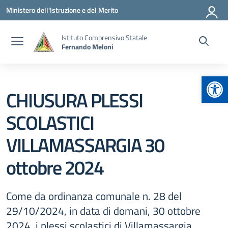
Vai ai contenuti
Vai al menu di navigazione
Vai al footer
Ministero dell'Istruzione e del Merito
Istituto Comprensivo Statale
Fernando Meloni
Apr
CHIUSURA PLESSI
SCOLASTICI
VILLAMASSARGIA 30
ottobre 2024
Come da ordinanza comunale n. 28 del
29/10/2024, in data di domani, 30 ottobre
2024, i plessi scolastici di Villamassargia