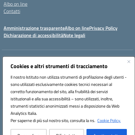
Albo on line
Contatti
Amministrazione trasparente
Albo on line
Privacy Policy
Dichiarazione di accessibilità
Note legali
Indirizzo:
Via Cagliari 104 09015 Domusnovas (CA)
Centralino:
Cookies e altri strumenti di tracciamento
078170786
Email:
caic875002@istruzione.it
Posta elettronica certificata (PEC):
caic875002@pec.istruzione.it
Il nostro Istituto non utilizza strumenti di profilazione degli utenti -
Codice fiscale: 90027700922
sono utilizzati esclusivamente cookies tecnici necessari al
Codice meccanografico:
CAIC875002
corretto funzionamento del sito, alla fruibilità dei servizi
Codice unico di fatturazione (CUF): UFVRG0
istituzionali e alla sua accessibilità – sono utilizzati, inoltre,
strumenti statistici anonimizzati messi a disposizione da Web
Analytics Italia.
Hosting & Powered by 3D Solution S.r.l.
Per saperne di più sul nostro sito, consulta la ns.
Cookie Policy.
Concept & Design by Designers Italia