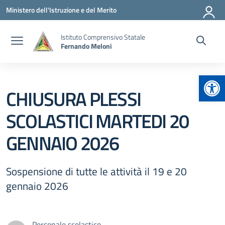
Vai ai contenuti
Vai al menu di navigazione
Vai al footer
Ministero dell'Istruzione e del Merito
Istituto Comprensivo Statale
Fernando Meloni
Apr
CHIUSURA PLESSI
SCOLASTICI MARTEDI 20
GENNAIO 2026
Sospensione di tutte le attività il 19 e 20
gennaio 2026
Personale scolastico