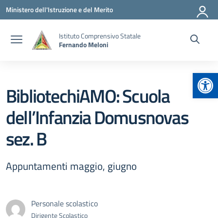
Vai ai contenuti
Vai al menu di navigazione
Vai al footer
Ministero dell'Istruzione e del Merito
Istituto Comprensivo Statale
Fernando Meloni
Apr
BibliotechiAMO: Scuola
dell’Infanzia Domusnovas
sez. B
Appuntamenti maggio, giugno
Personale scolastico
Dirigente Scolastico