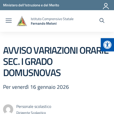
Vai ai contenuti
Vai al menu di navigazione
Vai al footer
Ministero dell'Istruzione e del Merito
Istituto Comprensivo Statale
Fernando Meloni
Apr
AVVISO VARIAZIONI ORARIE
SEC. I GRADO
DOMUSNOVAS
Per venerdì 16 gennaio 2026
Personale scolastico
Dirigente Scolastico