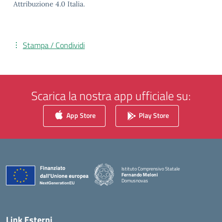
Attribuzione 4.0 Italia.
Stampa / Condividi
Scarica la nostra app ufficiale su:
App Store
Play Store
Istituto Comprensivo Statale
Fernando Meloni
Domusnovas
— Visita la pagina iniziale della scuola
Link Esterni