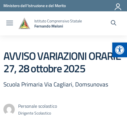
Vai ai contenuti
Vai al menu di navigazione
Vai al footer
Ministero dell'Istruzione e del Merito
Istituto Comprensivo Statale
Fernando Meloni
Apr
AVVISO VARIAZIONI ORARIE
27, 28 ottobre 2025
Scuola Primaria Via Cagliari, Domsunovas
Personale scolastico
Dirigente Scolastico