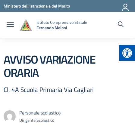
Vai ai contenuti
Vai al menu di navigazione
Vai al footer
Ministero dell'Istruzione e del Merito
Istituto Comprensivo Statale
Fernando Meloni
Apr
AVVISO VARIAZIONE
ORARIA
Cl. 4A Scuola Primaria Via Cagliari
Personale scolastico
Dirigente Scolastico