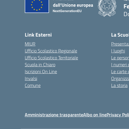
F
D
— 
Link Esterni
La Scuo
MIUR
Presenta
Ufficio Scolastico Regionale
I luoghi
Ufficio Scolastico Territoriale
Le perso
Scuola in Chiaro
I numeri 
Iscrizioni On Line
Le carte 
Invalsi
Organizz
Comune
La storia
Amministrazione trasparente
Albo on line
Privacy Pol