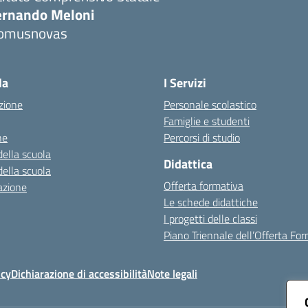
ernando Meloni
omusnovas
Visita la pagina iniziale della scuola
la
I Servizi
zione
Personale scolastico
Famiglie e studenti
ne
Percorsi di studio
della scuola
Didattica
della scuola
Offerta formativa
azione
Le schede didattiche
I progetti delle classi
Piano Triennale dell’Offerta Fo
icy
Dichiarazione di accessibilità
Note legali