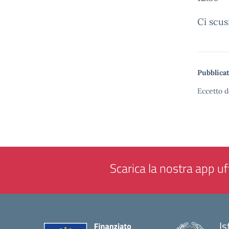
Ci scus
Pubblicat
Eccetto d
Scarica la nostra app uff
Is