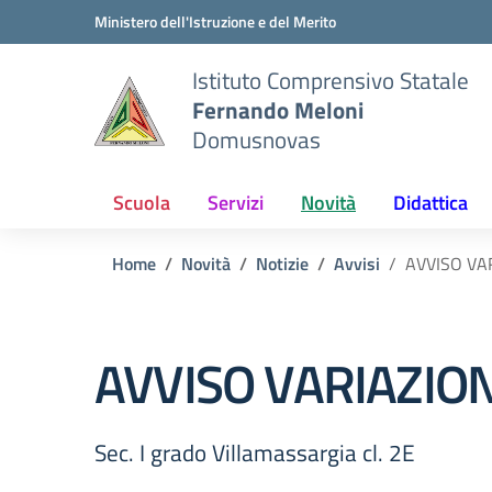
Vai ai contenuti
Vai al menu di navigazione
Vai al footer
Ministero dell'Istruzione e del Merito
Istituto Comprensivo Statale
Fernando Meloni
Domusnovas
Scuola
Servizi
Novità
Didattica
Home
Novità
Notizie
Avvisi
AVVISO VAR
AVVISO VARIAZION
Sec. I grado Villamassargia cl. 2E