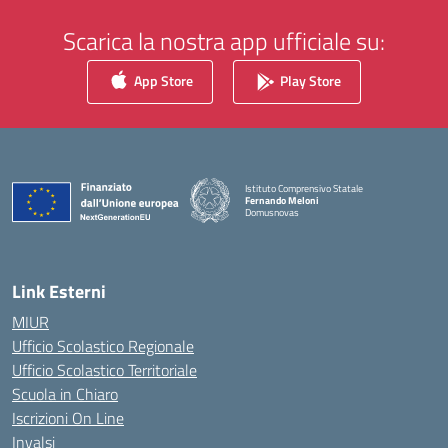
Scarica la nostra app ufficiale su:
App Store
Play Store
Istituto Comprensivo Statale
Fernando Meloni
Domusnovas
— Visita la pagina iniziale della scuola
Link Esterni
MIUR
Ufficio Scolastico Regionale
Ufficio Scolastico Territoriale
Scuola in Chiaro
Iscrizioni On Line
Invalsi