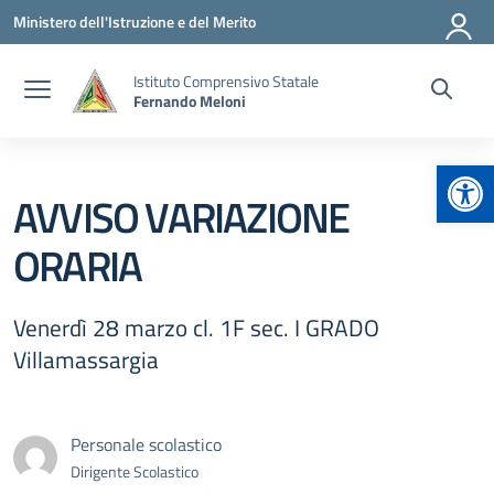
Vai ai contenuti
Vai al menu di navigazione
Vai al footer
Ministero dell'Istruzione e del Merito
Istituto Comprensivo Statale
Fernando Meloni
Apr
AVVISO VARIAZIONE
ORARIA
Venerdì 28 marzo cl. 1F sec. I GRADO
Villamassargia
Personale scolastico
Dirigente Scolastico