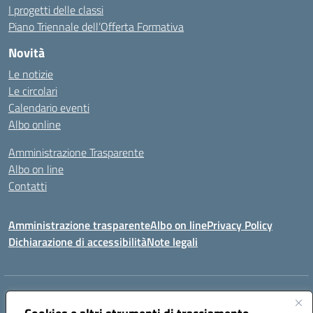
I progetti delle classi
Piano Triennale dell’Offerta Formativa
Novità
Le notizie
Le circolari
Calendario eventi
Albo online
Amministrazione Trasparente
Albo on line
Contatti
Amministrazione trasparente
Albo on line
Privacy Policy
Dichiarazione di accessibilità
Note legali
Indirizzo:
Via Cagliari 104 09015 Domusnovas (CA)
Centralino:
078170786
Email:
caic875002@istruzione.it