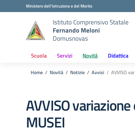
Vai ai contenuti
Vai al menu di navigazione
Vai al footer
Ministero dell'Istruzione e del Merito
Istituto Comprensivo Statale
Fernando Meloni
Domusnovas
Scuola
Servizi
Novità
Didattica
Home
Novità
Notizie
Avvisi
AVVISO vari
AVVISO variazione o
MUSEI