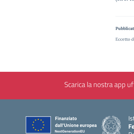
Pubblicat
Eccetto d
Scarica la nostra app uff
Is
F