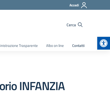
Accedi
Cerca
Apr
nistrazione Trasparente
Albo on line
Contatti
torio INFANZIA