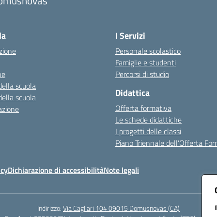
omusnovas
Visita la pagina iniziale della scuola
la
I Servizi
zione
Personale scolastico
Famiglie e studenti
ne
Percorsi di studio
della scuola
Didattica
della scuola
Offerta formativa
azione
Le schede didattiche
I progetti delle classi
Piano Triennale dell’Offerta Fo
icy
Dichiarazione di accessibilità
Note legali
Indirizzo:
Via Cagliari 104 09015 Domusnovas (CA)