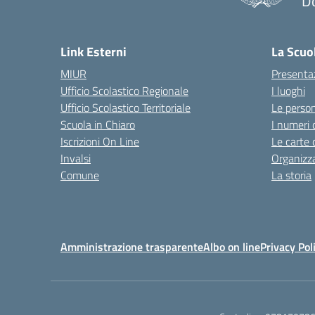
D
— 
Link Esterni
La Scuo
MIUR
Presenta
Ufficio Scolastico Regionale
I luoghi
Ufficio Scolastico Territoriale
Le perso
Scuola in Chiaro
I numeri 
Iscrizioni On Line
Le carte 
Invalsi
Organizz
Comune
La storia
Amministrazione trasparente
Albo on line
Privacy Pol