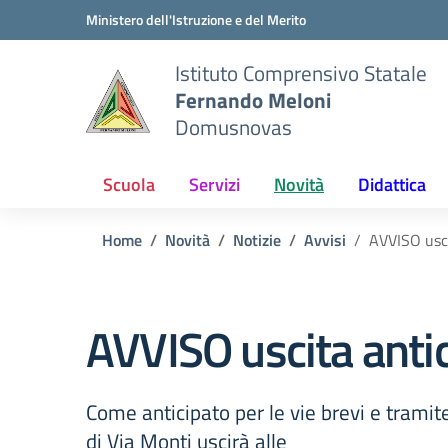
Vai ai contenuti
Vai al menu di navigazione
Vai al footer
Ministero dell'Istruzione e del Merito
Istituto Comprensivo Statale
Fernando Meloni
Domusnovas
Scuola
Servizi
Novità
Didattica
Home
Novità
Notizie
Avvisi
AVVISO usci
AVVISO uscita antic
Come anticipato per le vie brevi e tramit
di Via Monti uscirà alle