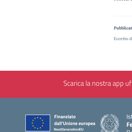
Pubblicat
Eccetto d
Scarica la nostra app uff
Is
F