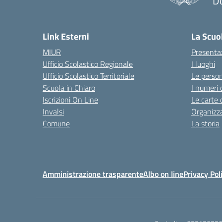
D
— 
Link Esterni
La Scuo
MIUR
Presenta
Ufficio Scolastico Regionale
I luoghi
Ufficio Scolastico Territoriale
Le perso
Scuola in Chiaro
I numeri 
Iscrizioni On Line
Le carte 
Invalsi
Organizz
Comune
La storia
Amministrazione trasparente
Albo on line
Privacy Pol