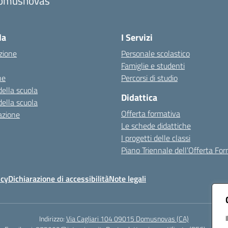
omusnovas
Visita la pagina iniziale della scuola
la
I Servizi
zione
Personale scolastico
Famiglie e studenti
ne
Percorsi di studio
della scuola
Didattica
della scuola
Offerta formativa
azione
Le schede didattiche
I progetti delle classi
Piano Triennale dell’Offerta Fo
icy
Dichiarazione di accessibilità
Note legali
Indirizzo:
Via Cagliari 104 09015 Domusnovas (CA)