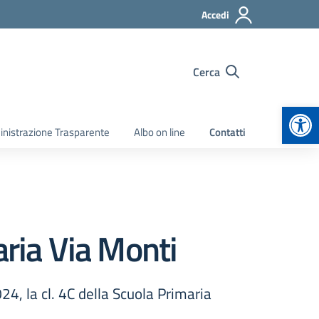
Accedi
Cerca
Apr
nistrazione Trasparente
Albo on line
Contatti
aria Via Monti
24, la cl. 4C della Scuola Primaria