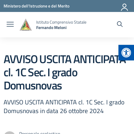
Vai ai contenuti
Vai al menu di navigazione
Vai al footer
Ministero dell'Istruzione e del Merito
Istituto Comprensivo Statale
Fernando Meloni
Apr
AVVISO USCITA ANTICIPATA
cl. 1C Sec. I grado
Domusnovas
AVVISO USCITA ANTICIPATA cl. 1C Sec. I grado
Domusnovas in data 26 ottobre 2024
Personale scolastico