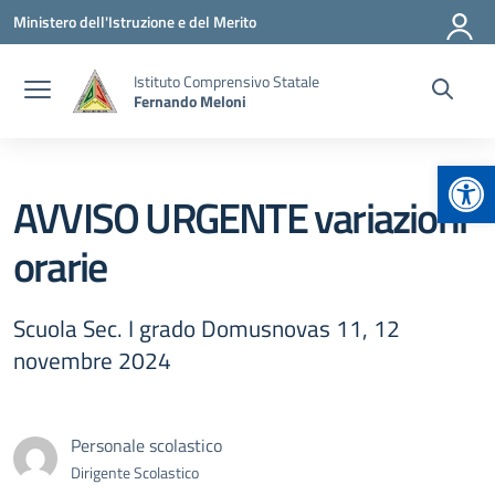
Vai ai contenuti
Vai al menu di navigazione
Vai al footer
Ministero dell'Istruzione e del Merito
Istituto Comprensivo Statale
Fernando Meloni
Apr
AVVISO URGENTE variazioni
orarie
Scuola Sec. I grado Domusnovas 11, 12
novembre 2024
Personale scolastico
Dirigente Scolastico