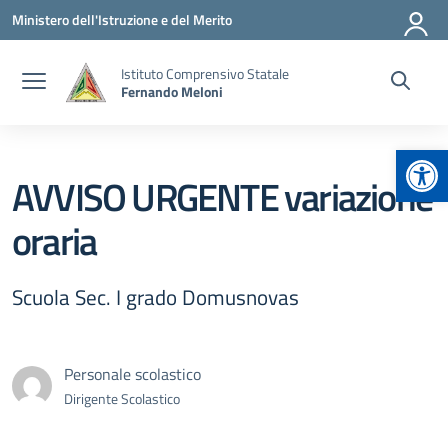
Vai ai contenuti
Vai al menu di navigazione
Vai al footer
Ministero dell'Istruzione e del Merito
Istituto Comprensivo Statale
Fernando Meloni
Apr
AVVISO URGENTE variazione
oraria
Scuola Sec. I grado Domusnovas
Personale scolastico
Dirigente Scolastico