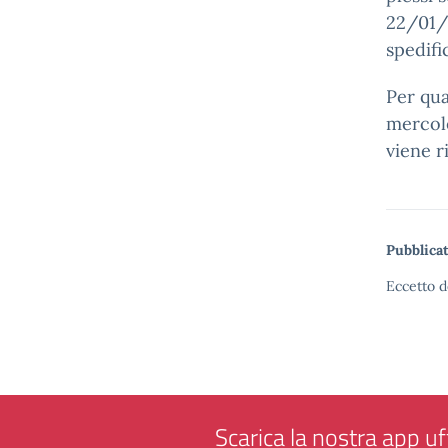
22/01/2
spedifi
Per qua
mercole
viene r
Pubblicat
Eccetto d
Scarica la nostra app uff