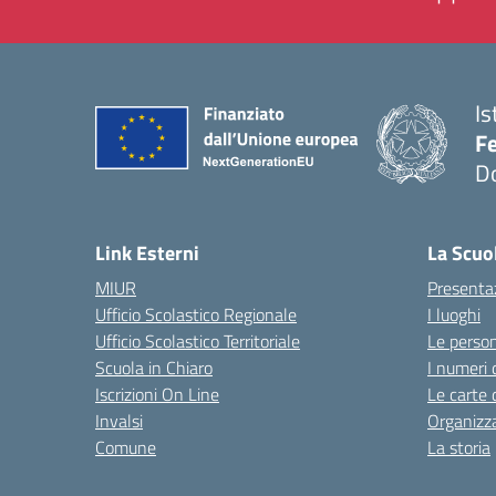
Is
F
D
— 
Link Esterni
La Scuo
MIUR
Presenta
Ufficio Scolastico Regionale
I luoghi
Ufficio Scolastico Territoriale
Le perso
Scuola in Chiaro
I numeri 
Iscrizioni On Line
Le carte 
Invalsi
Organizz
Comune
La storia