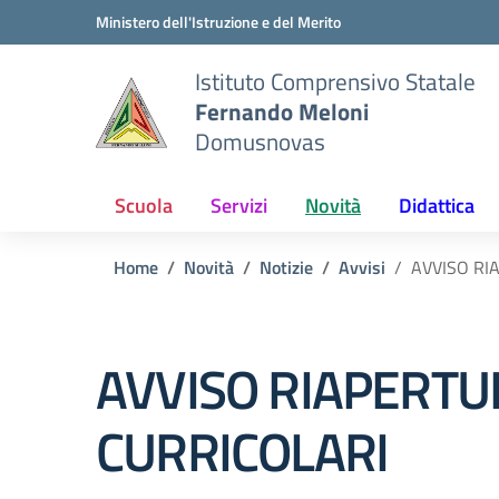
Vai ai contenuti
Vai al menu di navigazione
Vai al footer
Ministero dell'Istruzione e del Merito
Istituto Comprensivo Statale
Fernando Meloni
Domusnovas
Scuola
Servizi
Novità
Didattica
Home
Novità
Notizie
Avvisi
AVVISO RI
AVVISO RIAPERTU
CURRICOLARI