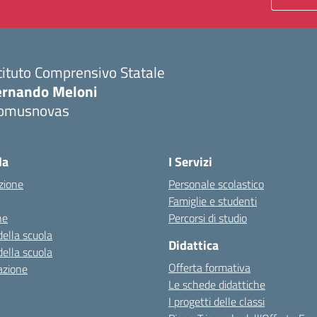
tituto Comprensivo Statale
ernando Meloni
omusnovas
Visita la pagina iniziale della scuola
la
I Servizi
zione
Personale scolastico
Famiglie e studenti
ne
Percorsi di studio
della scuola
Didattica
della scuola
Offerta formativa
azione
Le schede didattiche
I progetti delle classi