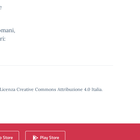
e
omani,
ri:
o Licenza Creative Commons Attribuzione 4.0 Italia.
 Store
Play Store