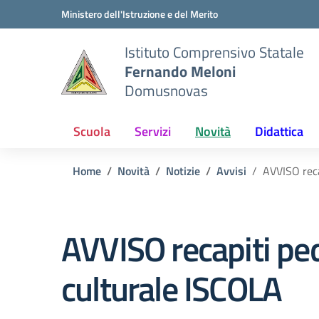
Vai ai contenuti
Vai al menu di navigazione
Vai al footer
Ministero dell'Istruzione e del Merito
Istituto Comprensivo Statale
Fernando Meloni
Domusnovas
Scuola
Servizi
Novità
Didattica
Home
Novità
Notizie
Avvisi
AVVISO reca
AVVISO recapiti ped
culturale ISCOLA