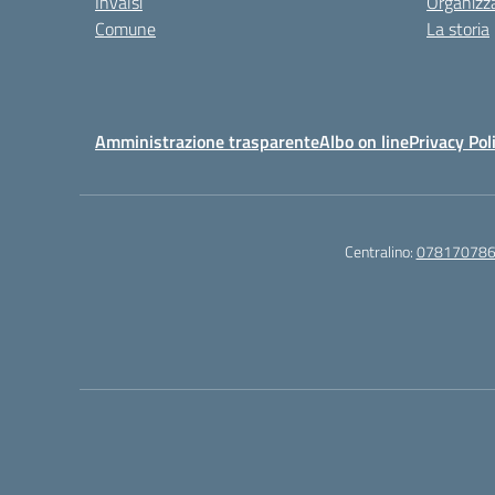
Invalsi
Organizz
Comune
La storia
Amministrazione trasparente
Albo on line
Privacy Pol
Centralino:
07817078