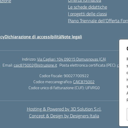
Offerta formativa
azione
Le schede didattiche
I progetti delle classi
Piano Triennale dell’Offerta Fo
icy
Dichiarazione di accessibilità
Note legali
Indirizzo:
Via Cagliari 104 09015 Domusnovas (CA)
6
Email:
caic875002@istruzione.it
Posta elettronica certificata (PEC):
caic87
Codice fiscale: 90027700922
Codice meccanografico:
CAIC875002
Codice unico di fatturazione (CUF): UFVRG0
Hosting & Powered by 3D Solution S.r.l.
Concept & Design by Designers Italia