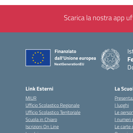
Scarica la nostra app uff
Is
F
D
— 
Link Esterni
La Scuo
MIUR
Presenta
Ufficio Scolastico Regionale
I luoghi
Ufficio Scolastico Territoriale
Le perso
Scuola in Chiaro
I numeri 
Iscrizioni On Line
Le carte 