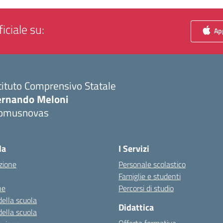
iciale su:
App
tituto Comprensivo Statale
ernando Meloni
omusnovas
Visita la pagina iniziale della scuola
la
I Servizi
zione
Personale scolastico
Famiglie e studenti
ne
Percorsi di studio
della scuola
Didattica
della scuola