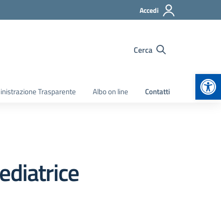
Accedi
Cerca
Apr
nistrazione Trasparente
Albo on line
Contatti
ediatrice