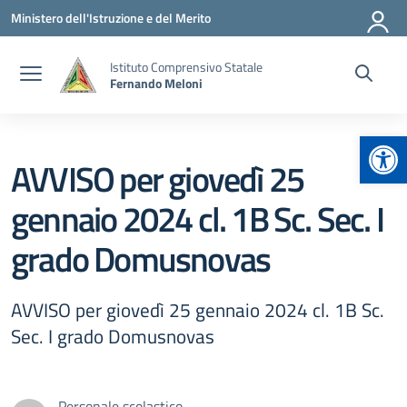
Vai ai contenuti
Vai al menu di navigazione
Vai al footer
Ministero dell'Istruzione e del Merito
Istituto Comprensivo Statale
Fernando Meloni
Apr
AVVISO per giovedì 25
gennaio 2024 cl. 1B Sc. Sec. I
grado Domusnovas
AVVISO per giovedì 25 gennaio 2024 cl. 1B Sc.
Sec. I grado Domusnovas
Personale scolastico