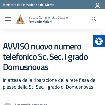
Vai ai contenuti
Vai al menu di navigazione
Vai al footer
Ministero dell'Istruzione e del Merito
Istituto Comprensivo Statale
Fernando Meloni
Apr
AVVISO nuovo numero
telefonico Sc. Sec. I grado
Domusnovas
In attesa della riparazione della rete fissa del
plesso della Sc. Sec. I grado di Domusnovas
Personale scolastico