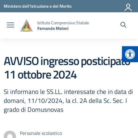
Vai ai contenuti
Vai al menu di navigazione
Vai al footer
Ministero dell'Istruzione e del Merito
Istituto Comprensivo Statale
Fernando Meloni
Apr
AVVISO ingresso posticipato
11 ottobre 2024
Si informano le SS.LL. interessate che in data di
domani, 11/10/2024, la cl. 2A della Sc. Sec. I
grado di Domusnovas
Personale scolastico