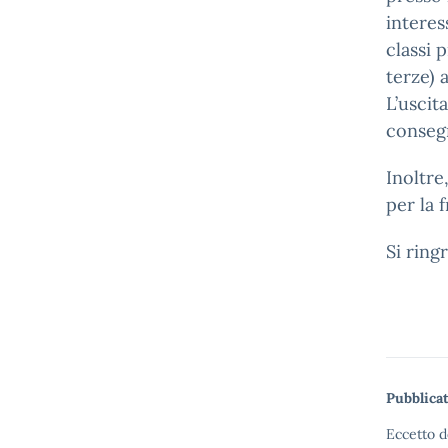
interes
classi 
terze) 
L’uscit
consegn
Inoltre
per la 
Si ring
Pubblicat
Eccetto d