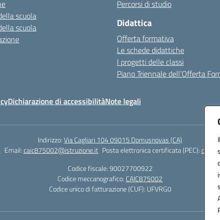
ne
Percorsi di studio
della scuola
Didattica
della scuola
Offerta formativa
azione
Le schede didattiche
I progetti delle classi
Piano Triennale dell’Offerta Fo
icy
Dichiarazione di accessibilità
Note legali
Indirizzo:
Via Cagliari 104 09015 Domusnovas (CA)
6
Email:
caic875002@istruzione.it
Posta elettronica certificata (PEC):
caic87
Codice fiscale: 90027700922
Codice meccanografico:
CAIC875002
Codice unico di fatturazione (CUF): UFVRG0