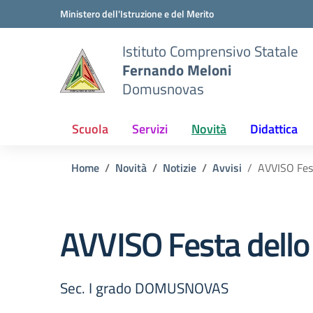
Vai ai contenuti
Vai al menu di navigazione
Vai al footer
Ministero dell'Istruzione e del Merito
Istituto Comprensivo Statale
Fernando Meloni
Domusnovas
Scuola
Servizi
Novità
Didattica
Home
Novità
Notizie
Avvisi
AVVISO Fes
AVVISO Festa dell
Sec. I grado DOMUSNOVAS