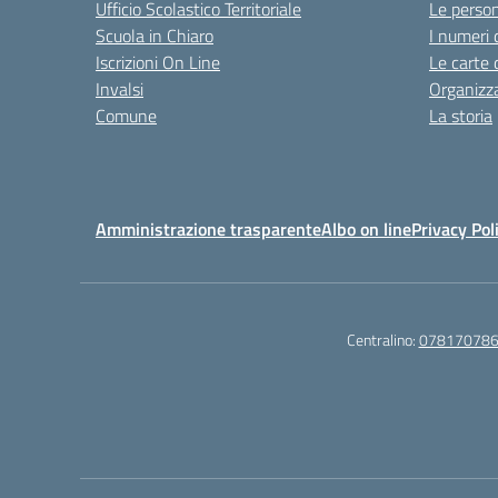
Ufficio Scolastico Territoriale
Le perso
Scuola in Chiaro
I numeri 
Iscrizioni On Line
Le carte 
Invalsi
Organizz
Comune
La storia
Amministrazione trasparente
Albo on line
Privacy Pol
Centralino:
07817078