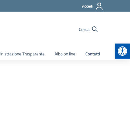
Accedi
Cerca
Apr
nistrazione Trasparente
Albo on line
Contatti