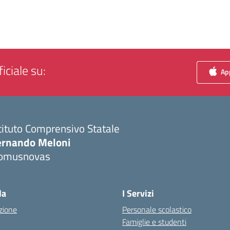
iciale su:
App
tituto Comprensivo Statale
ernando Meloni
omusnovas
Visita la pagina iniziale della scuola
la
I Servizi
zione
Personale scolastico
Famiglie e studenti