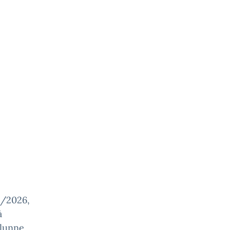
5/2026,
à
alunne