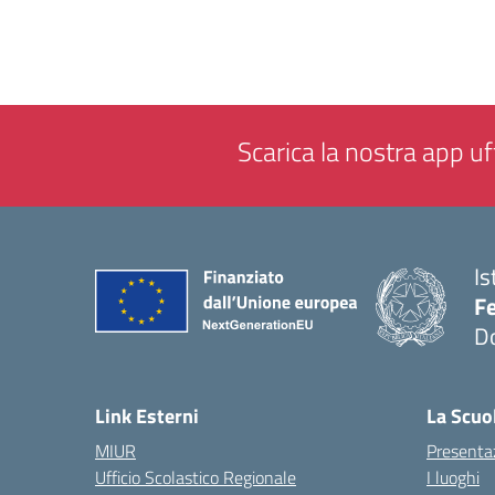
Scarica la nostra app uff
Is
F
D
— 
Link Esterni
La Scuo
MIUR
Presenta
Ufficio Scolastico Regionale
I luoghi