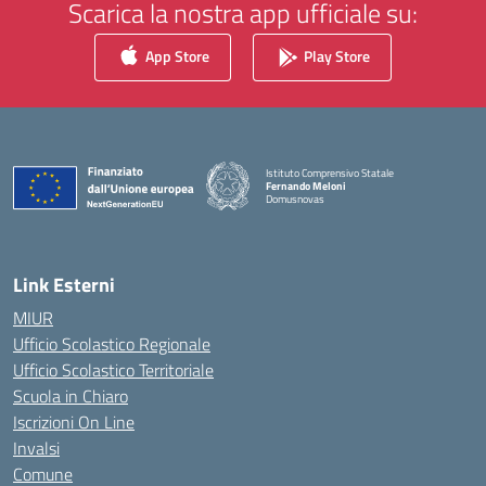
Scarica la nostra app ufficiale su:
App Store
Play Store
Istituto Comprensivo Statale
Fernando Meloni
Domusnovas
— Visita la pagina iniziale della scuola
Link Esterni
MIUR
Ufficio Scolastico Regionale
Ufficio Scolastico Territoriale
Scuola in Chiaro
Iscrizioni On Line
Invalsi
Comune