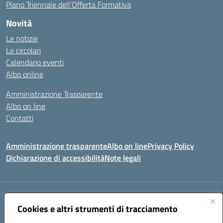
Piano Triennale dell’Offerta Formativa
Novità
Le notizie
Le circolari
Calendario eventi
Albo online
Amministrazione Trasparente
Albo on line
Contatti
Amministrazione trasparente
Albo on line
Privacy Policy
Dichiarazione di accessibilità
Note legali
Indirizzo:
Via Cagliari 104 09015 Domusnovas (CA)
Centralino:
Cookies e altri strumenti di tracciamento
078170786
Email:
caic875002@istruzione.it
Posta elettronica certificata (PEC):
caic875002@pec.istruzione.it