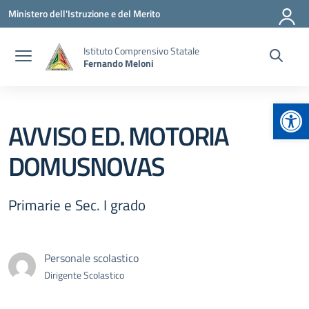
Vai ai contenuti
Vai al menu di navigazione
Vai al footer
Ministero dell'Istruzione e del Merito
Istituto Comprensivo Statale
Fernando Meloni
Apr
AVVISO ED. MOTORIA
DOMUSNOVAS
Primarie e Sec. I grado
Personale scolastico
Dirigente Scolastico