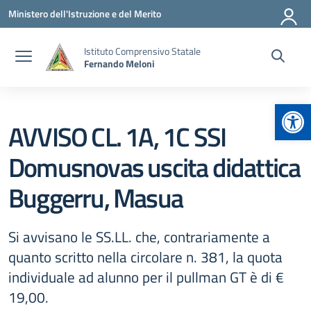
Vai ai contenuti
Vai al menu di navigazione
Vai al footer
Ministero dell'Istruzione e del Merito
Istituto Comprensivo Statale
Fernando Meloni
Apr
AVVISO CL. 1A, 1C SSI
Domusnovas uscita didattica
Buggerru, Masua
Si avvisano le SS.LL. che, contrariamente a
quanto scritto nella circolare n. 381, la quota
individuale ad alunno per il pullman GT è di €
19,00.