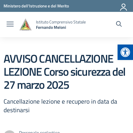
Vai ai contenuti
Vai al menu di navigazione
Vai al footer
Ministero dell'Istruzione e del Merito
Istituto Comprensivo Statale
Fernando Meloni
Apr
AVVISO CANCELLAZIONE
LEZIONE Corso sicurezza del
27 marzo 2025
Cancellazione lezione e recupero in data da
destinarsi
Personale scolastico