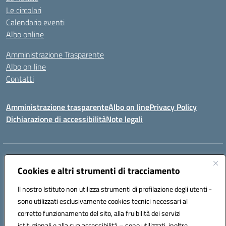
Le circolari
Calendario eventi
Albo online
Amministrazione Trasparente
Albo on line
Contatti
Amministrazione trasparente
Albo on line
Privacy Policy
Dichiarazione di accessibilità
Note legali
Indirizzo:
Via Cagliari 104 09015 Domusnovas (CA)
Centralino:
Cookies e altri strumenti di tracciamento
078170786
Email:
caic875002@istruzione.it
Posta elettronica certificata (PEC):
caic875002@pec.istruzione.it
Il nostro Istituto non utilizza strumenti di profilazione degli utenti -
Codice fiscale: 90027700922
sono utilizzati esclusivamente cookies tecnici necessari al
Codice meccanografico:
CAIC875002
corretto funzionamento del sito, alla fruibilità dei servizi
Codice unico di fatturazione (CUF): UFVRG0
istituzionali e alla sua accessibilità – sono utilizzati, inoltre,