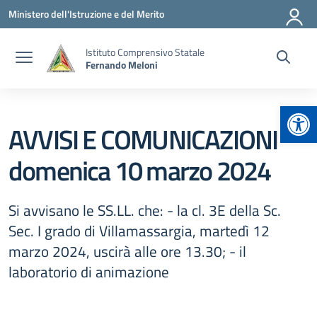
Vai ai contenuti
Vai al menu di navigazione
Vai al footer
Ministero dell'Istruzione e del Merito
Istituto Comprensivo Statale
Fernando Meloni
Apr
AVVISI E COMUNICAZIONI
domenica 10 marzo 2024
Si avvisano le SS.LL. che: - la cl. 3E della Sc.
Sec. I grado di Villamassargia, martedì 12
marzo 2024, uscirà alle ore 13.30; - il
laboratorio di animazione