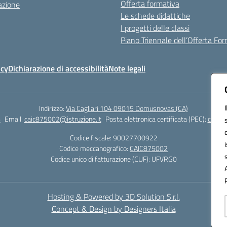
Offerta formativa
azione
Le schede didattiche
I progetti delle classi
Piano Triennale dell’Offerta Fo
icy
Dichiarazione di accessibilità
Note legali
Indirizzo:
Via Cagliari 104 09015 Domusnovas (CA)
6
Email:
caic875002@istruzione.it
Posta elettronica certificata (PEC):
caic87
Codice fiscale: 90027700922
Codice meccanografico:
CAIC875002
Codice unico di fatturazione (CUF): UFVRG0
Hosting & Powered by 3D Solution S.r.l.
Concept & Design by Designers Italia