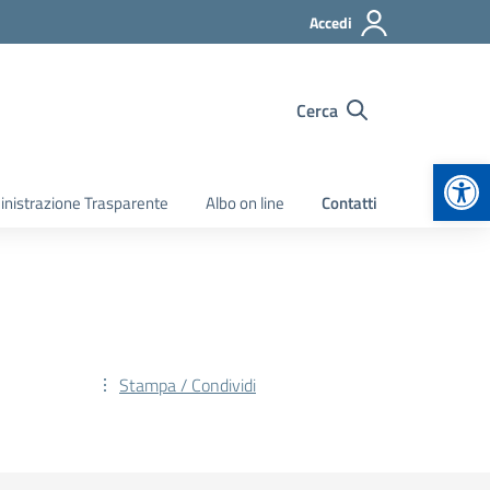
Accedi
Cerca
Apr
nistrazione Trasparente
Albo on line
Contatti
Stampa / Condividi