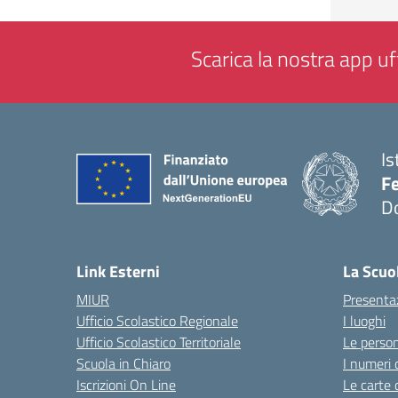
Scarica la nostra app uff
Is
F
D
— 
Link Esterni
La Scuo
MIUR
Presenta
Ufficio Scolastico Regionale
I luoghi
Ufficio Scolastico Territoriale
Le perso
Scuola in Chiaro
I numeri 
Iscrizioni On Line
Le carte 