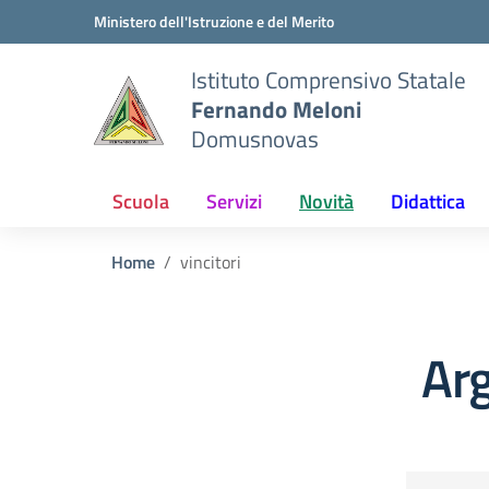
Vai ai contenuti
Vai al menu di navigazione
Vai al footer
Ministero dell'Istruzione e del Merito
Istituto Comprensivo Statale
Fernando Meloni
Domusnovas
Scuola
Servizi
Novità
Didattica
Home
vincitori
Arg