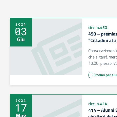
2024
03
circ. n.450
450 – premiaz
Giu
“Cittadini at
Convocazione vin
che si terrà mer
10.00, presso l
Circolari per al
2024
17
circ. n.414
414 – Alunni 
Mag
vincitori del