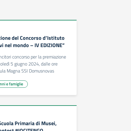
ione del Concorso d’Istituto
tivi nel mondo – IV EDIZIONE”
citori concorso per la premiazione
coledì 5 giugno 2024, dalle ore
’Aula Magna SSI Domusnovas
unni e famiglie
Scuola Primaria di Musei,
 contest #IOCITENGO