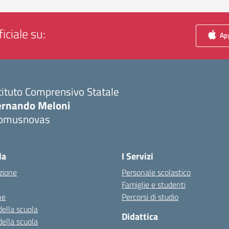
iciale su:
App
tituto Comprensivo Statale
ernando Meloni
omusnovas
Visita la pagina iniziale della scuola
la
I Servizi
zione
Personale scolastico
Famiglie e studenti
ne
Percorsi di studio
della scuola
Didattica
della scuola