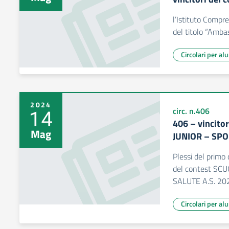
l’Istituto Compre
del titolo “Ambas
Circolari per al
2024
14
circ. n.406
406 – vincito
Mag
JUNIOR – SPO
Plessi del primo 
del contest SC
SALUTE A.S. 20
Circolari per al