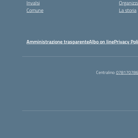
Invalsi
Organizz
Comune
La storia
Amministrazione trasparente
Albo on line
Privacy Pol
Centralino:
07817078