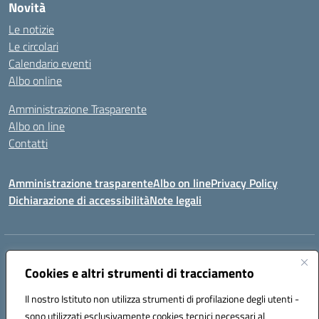
Novità
Le notizie
Le circolari
Calendario eventi
Albo online
Amministrazione Trasparente
Albo on line
Contatti
Amministrazione trasparente
Albo on line
Privacy Policy
Dichiarazione di accessibilità
Note legali
Indirizzo:
Via Cagliari 104 09015 Domusnovas (CA)
Centralino:
Cookies e altri strumenti di tracciamento
078170786
Email:
caic875002@istruzione.it
Posta elettronica certificata (PEC):
caic875002@pec.istruzione.it
Il nostro Istituto non utilizza strumenti di profilazione degli utenti -
Codice fiscale: 90027700922
sono utilizzati esclusivamente cookies tecnici necessari al