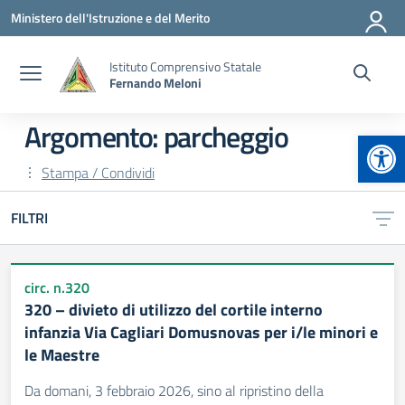
Vai ai contenuti
Vai al menu di navigazione
Vai al footer
Ministero dell'Istruzione e del Merito
Istituto Comprensivo Statale
Fernando Meloni
Argomento: parcheggio
Apr
Stampa / Condividi
FILTRI
circ. n.320
320 – divieto di utilizzo del cortile interno
infanzia Via Cagliari Domusnovas per i/le minori e
le Maestre
Da domani, 3 febbraio 2026, sino al ripristino della